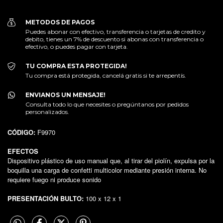
METODOS DE PAGOS
Puedes abonar con efectivo, transferencia o tarjetas de credito y
debito, tienes un 7% de descuento si abonas con transferencia o
efectivo, o puedes pagar con tarjeta.
TU COMPRA ESTA PROTEGIDA!
Tu compra está protegida, cancelá gratis si te arrepentís.
ENVIANOS UN MENSAJE!
Consulta todo lo que necesites o pregúntanos por pedidos
personalizados.
CÓDIGO:
F9970
EFECTOS
Dispositivo plástico de uso manual que, al tirar del piolín, expulsa por la
boquilla una carga de confetti multicolor mediante presión interna. No
requiere fuego ni produce sonido
PRESENTACIÓN BULTO:
100 x 12 x 1