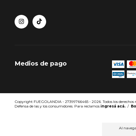
Medios de pago
Copyright FUEGOLANDIA - 27399766465 - 2026. Todos los derechos r
Defensa de las y los consumidores. Para reclamos
ingresá acá.
/
Bo
Al navegar