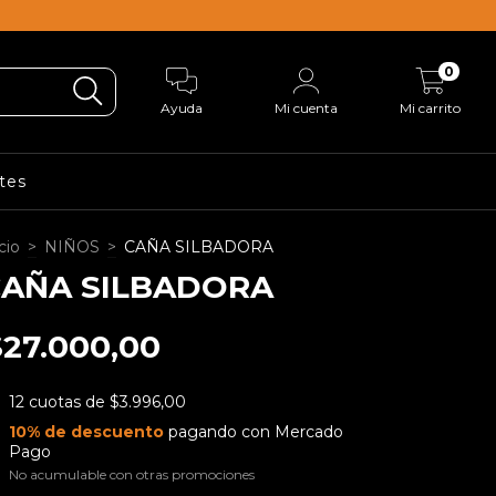
0
Ayuda
Mi cuenta
Mi carrito
tes
cio
>
NIÑOS
>
CAÑA SILBADORA
AÑA SILBADORA
$27.000,00
12
cuotas de
$3.996,00
10% de descuento
pagando con Mercado
Pago
No acumulable con otras promociones