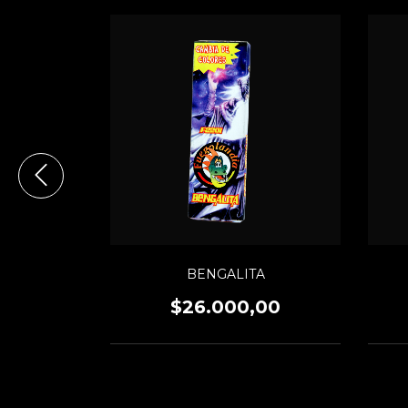
TIROS
00
BENGALITA
$26.000,00