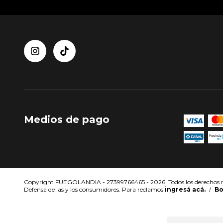
Medios de pago
Copyright FUEGOLANDIA - 27399766465 - 2026. Todos los derechos r
Defensa de las y los consumidores. Para reclamos
ingresá acá.
/
Bo