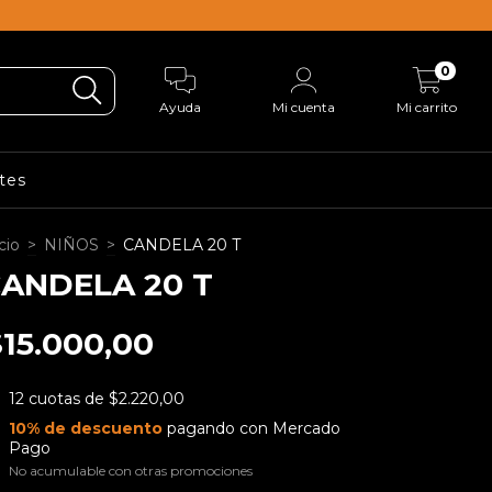
0
Ayuda
Mi cuenta
Mi carrito
tes
cio
>
NIÑOS
>
CANDELA 20 T
ANDELA 20 T
$15.000,00
12
cuotas de
$2.220,00
10% de descuento
pagando con Mercado
Pago
No acumulable con otras promociones