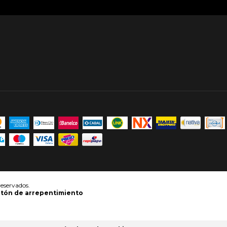
eservados.
tón de arrepentimiento