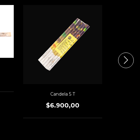
CAND
$
Candela 5 T
$6.900,00