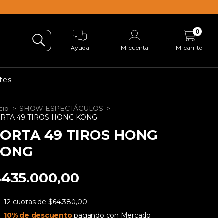
0
Ayuda
Mi cuenta
Mi carrito
tes
cio
>
SHOW ESPECTÁCULOS
>
RTA 49 TIROS HONG KONG
ORTA 49 TIROS HONG
KONG
$435.000,00
12
cuotas de
$64.380,00
10% de descuento
pagando con Mercado